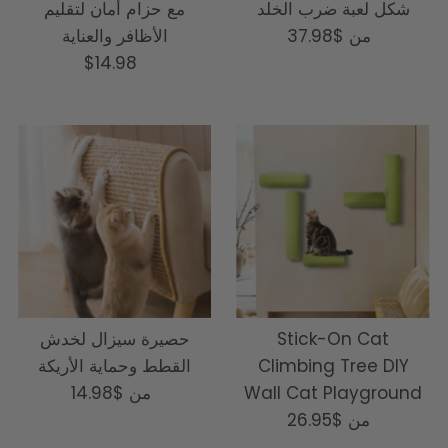
شكل لعبة ضرب الخلد
مع حزام أمان لتقليم
من
السعر
$37.98
الأظافر والعناية
العادي
السعر
$14.98
العادي
Stick-On Cat
حصيرة سيزال لخدش
Climbing Tree DIY
القطط وحماية الأريكة
Wall Cat Playground
من
السعر
$14.98
من
السعر
$26.95
العادي
العادي