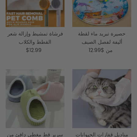
حصيرة تبريد ماء لقطة
فرشاة تمشيط وإزالة شعر
أليفة لفصل الصيف
القطط والكلاب
من
السعر
$12.99
السعر
$12.99
العادي
العادي
مناديل قفازات الحيوانات
سرير قط مغطى دافئ من