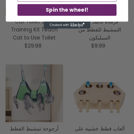
Spin the wheel!
فرشاة تدليك ذاتية
Cat Toilet Seat
التمشيط للقطط من
Training Kit Teach
السيليكون
Cat to Use Toilet
السعر
$9.99
السعر
$29.98
العادي
العادي
ألعاب قطط خشبية على
أرجوحة تمشيط القطط