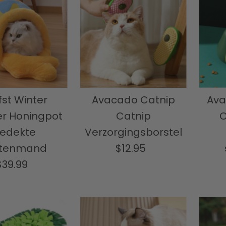
fst Winter
Avacado Catnip
Ava
er Honingpot
Catnip
C
edekte
Verzorgingsborstel
ttenmand
$12.95
Normale
$39.99
Normale
prijs
prijs