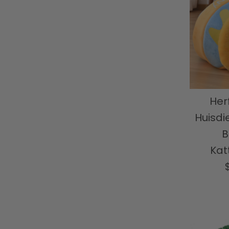
Her
Huisdi
B
Ka