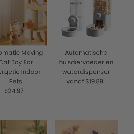
omatic Moving
Automatische
Cat Toy For
huisdiervoeder en
rgetic Indoor
waterdispenser
Pets
vanaf
$19.89
Normale
$24.97
Normale
prijs
prijs