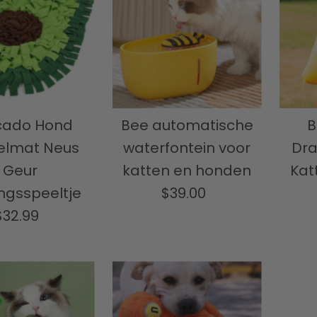
cado Hond
Bee automatische
B
felmat Neus
waterfontein voor
Dra
Geur
katten en honden
Kat
ingsspeeltje
$39.00
Normale
$32.99
Normale
prijs
prijs