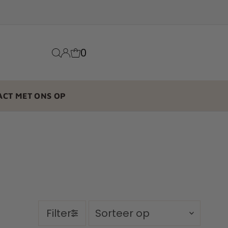
0
ACT MET ONS OP
Sorteer
Filter
op