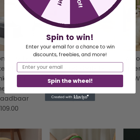
Spin to win!
Enter your email for a chance to win
discounts, freebies, and more!
omatische
Automatische
Auto
Email
tende Kat
rollende balletjes
Inte
nkfontein
speelgoed voor
W
Spin the wheel!
mend Water
katten
laadbaar
$15.98
Normale
109.00
Normale
prijs
prijs