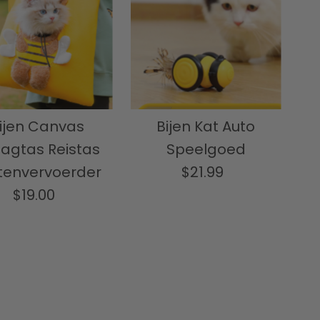
ijen Canvas
Bijen Kat Auto
agtas Reistas
Speelgoed
tenvervoerder
$21.99
Normale
$19.00
Normale
prijs
prijs