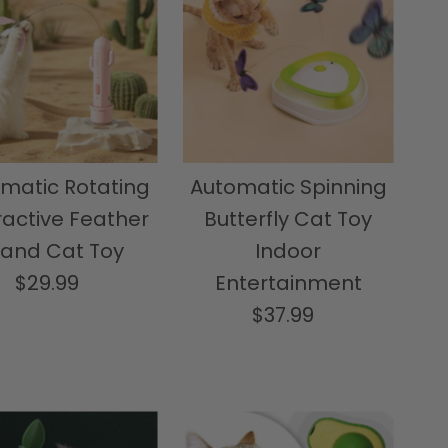
matic Rotating
Automatic Spinning
ractive Feather
Butterfly Cat Toy
and Cat Toy
Indoor
$29.99
Normale
Entertainment
prijs
$37.99
Normale
prijs