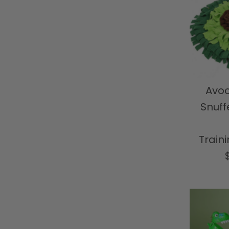
Avo
Snuf
Train