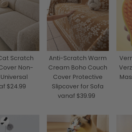
Cat Scratch
Anti-Scratch Warm
Ver
Cover Non-
Cream Boho Couch
Verz
 Universal
Cover Protective
Mas
af
$24.99
Normale
Slipcover for Sofa
prijs
vanaf
$39.99
Normale
prijs