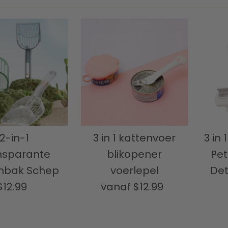
2-in-1
3 in 1 kattenvoer
3 in 
nsparante
blikopener
Pet
nbak Schep
voerlepel
Det
$12.99
Normale
vanaf
$12.99
Normale
prijs
prijs