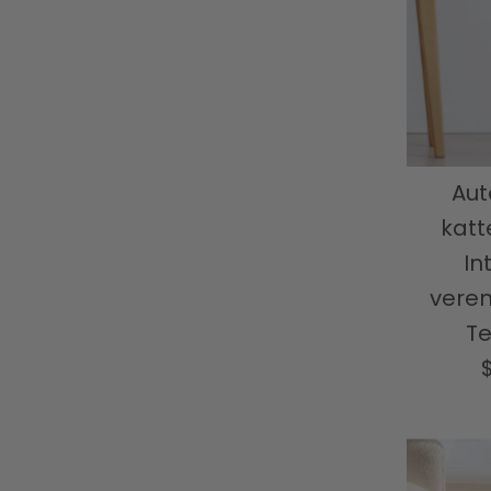
Aut
katt
In
vere
Te