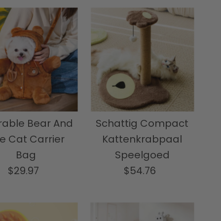
rable Bear And
Schattig Compact
e Cat Carrier
Kattenkrabpaal
Bag
Speelgoed
$29.97
Normale
$54.76
Normale
prijs
prijs