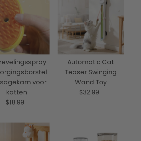
nevelingsspray
Automatic Cat
orgingsborstel
Teaser Swinging
sagekam voor
Wand Toy
katten
$32.99
Normale
$18.99
Normale
prijs
prijs