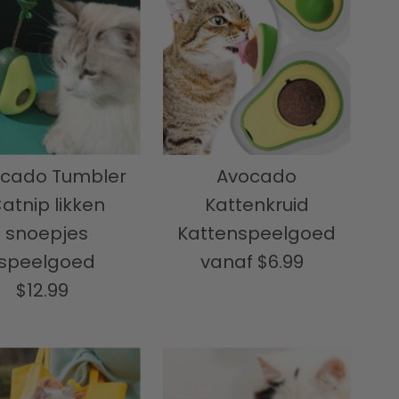
cado Tumbler
Avocado
atnip likken
Kattenkruid
snoepjes
Kattenspeelgoed
speelgoed
vanaf
Normale
$6.99
$12.99
Normale
prijs
prijs