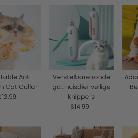
table Anti-
Verstelbare ronde
Ado
h Cat Collar
gat huisdier veilige
Be
$12.99
Normale
knippers
prijs
$14.99
Normale
prijs