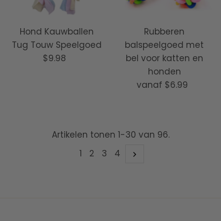
Hond Kauwballen
Rubberen
Tug Touw Speelgoed
balspeelgoed met
$9.98
Normale
bel voor katten en
prijs
honden
vanaf
Normale
$6.99
prijs
Artikelen tonen 1-30 van 96.
1
2
3
4