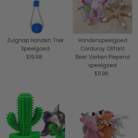
Zuignap Honden Trek
Hondenspeelgoed
Speelgoed
Corduroy Olifant
$19.98
Normale
Beer Varken Piepend
prijs
speelgoed
$11.96
Normale
prijs