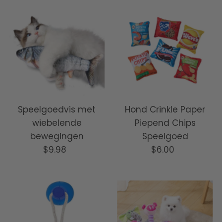
Meest relevant
Best verkopende
Alfabetisch: A-Z
Alfabetisch: Z-A
Prijs: laag naar hoog
Prijs: hoog naar laag
Speelgoedvis met
Hond Crinkle Paper
wiebelende
Piepend Chips
Datum: oud naar
bewegingen
Speelgoed
nieuw
$9.98
Normale
$6.00
Normale
Datum: nieuw naar
prijs
prijs
oud