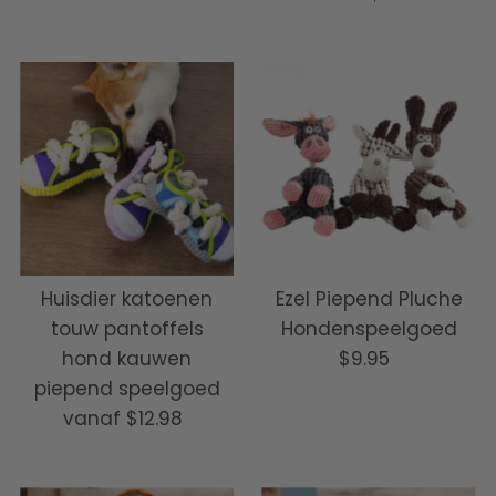
prijs
Huisdier katoenen
Ezel Piepend Pluche
touw pantoffels
Hondenspeelgoed
hond kauwen
$9.95
Normale
piepend speelgoed
prijs
vanaf
$12.98
Normale
prijs