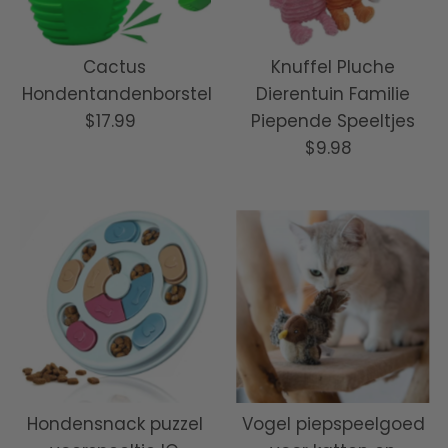
Cactus
Knuffel Pluche
Hondentandenborstel
Dierentuin Familie
$17.99
Normale
Piepende Speeltjes
prijs
$9.98
Normale
prijs
Hondensnack puzzel
Vogel piepspeelgoed