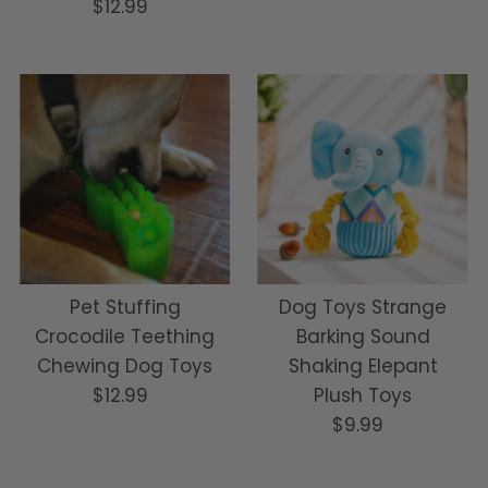
$12.99
Normale
prijs
prijs
Pet Stuffing
Dog Toys Strange
Crocodile Teething
Barking Sound
Chewing Dog Toys
Shaking Elepant
$12.99
Normale
Plush Toys
prijs
$9.99
Normale
prijs