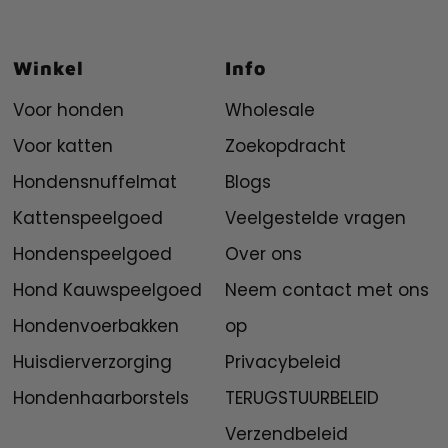
Winkel
Info
Voor honden
Wholesale
Voor katten
Zoekopdracht
Hondensnuffelmat
Blogs
Kattenspeelgoed
Veelgestelde vragen
Hondenspeelgoed
Over ons
Hond Kauwspeelgoed
Neem contact met ons
Hondenvoerbakken
op
Huisdierverzorging
Privacybeleid
Hondenhaarborstels
TERUGSTUURBELEID
Verzendbeleid