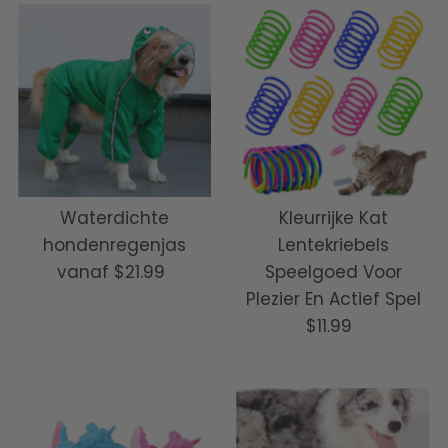
Waterdichte
Kleurrijke Kat
hondenregenjas
Lentekriebels
vanaf
$21.99
Normale
Speelgoed Voor
prijs
Plezier En Actief Spel
$11.99
Normale
prijs