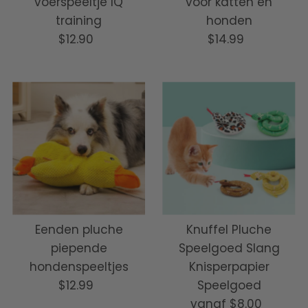
voerspeeltje IQ
voor katten en
training
honden
$12.90
Normale
$14.99
Normale
prijs
prijs
Eenden pluche
Knuffel Pluche
piepende
Speelgoed Slang
hondenspeeltjes
Knisperpapier
$12.99
Normale
Speelgoed
prijs
vanaf
Normale
$8.00