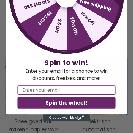
free shipping
$10 Off $50
15% Off
10% Off
Knuffelbaar
Dino Piepende
20% Off
$5 Off
piepspeelgoed
Hondenknuffels met
dierentuin dier
Touwknoop
$12.98
Normale
$9.98
Normale
prijs
prijs
Spin to win!
Enter your email for a chance to win
discounts, freebies, and more!
Email
Spin the wheel!
Speelgoed van
Elektrisch
krakend papier voor
automatisch