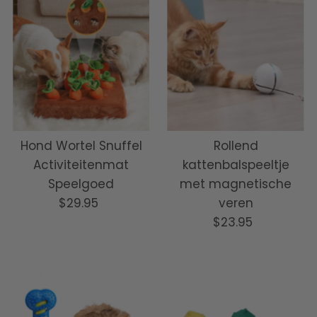
Hond Wortel Snuffel
Rollend
Activiteitenmat
kattenbalspeeltje
Speelgoed
met magnetische
$29.95
Normale
veren
prijs
$23.95
Normale
prijs