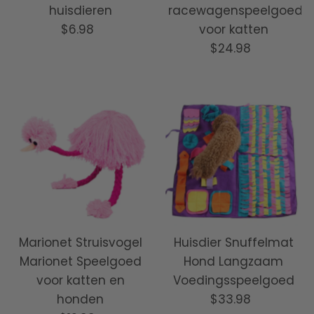
huisdieren
racewagenspeelgoed
$6.98
Normale
voor katten
prijs
$24.98
Normale
prijs
Marionet Struisvogel
Huisdier Snuffelmat
Marionet Speelgoed
Hond Langzaam
voor katten en
Voedingsspeelgoed
honden
$33.98
Normale