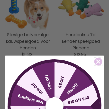
Stevige botvormige
Hondenknuffel
kauwspeelgoed voor
Eendenspeelgoed
honden
Piepend
$11.32
Normale
$12.95
Normale
prijs
prijs
20% Off
$5 Off
10% Off
15% Off
free shipping
$10 Off $50